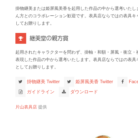
掛物継美または姫屏風美香を起用した作品の中から選考いたし
ん方とのコラボレーション歓迎です。表具店ならではの表具キ
してお贈りします。
継美堂の親方賞
起用されたキャラクターを問わず、掛軸・和額・屏風・衝立・
表現した作品の中から選考いたします。表具店ならではの表具
としてお贈りします。
掛物継美 Twitter
姫屏風美香 Twitter
Fac
ガイドライン
ダウンロード
片山表具店
提供