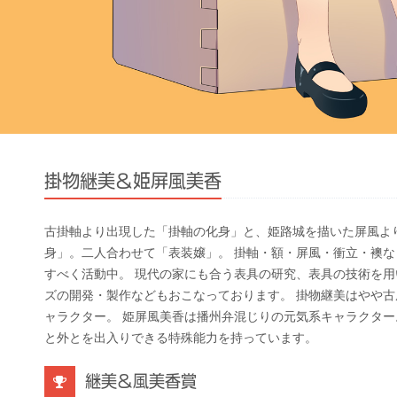
掛物継美＆姫屏風美香
古掛軸より出現した「掛軸の化身」と、姫路城を描いた屏風よ
身」。二人合わせて「表装嬢」。 掛軸・額・屏風・衝立・襖
すべく活動中。 現代の家にも合う表具の研究、表具の技術を
ズの開発・製作などもおこなっております。 掛物継美はやや
ャラクター。 姫屏風美香は播州弁混じりの元気系キャラクター
と外とを出入りできる特殊能力を持っています。
継美＆風美香賞