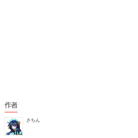
作者
さちん