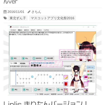
んver
2016/11/01
さちん
東北ずん子
マスコットアプリ文化祭2016
Liplis きりたんバージョン！