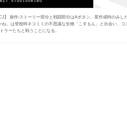
3CJ】 操作:ストーリー部分と戦闘部分はAボタン。星作成時のみし
あかね」は登校時ネコミミの不思議な生物「こすもん」と出会い、コ
トラーたちと戦うことになる。