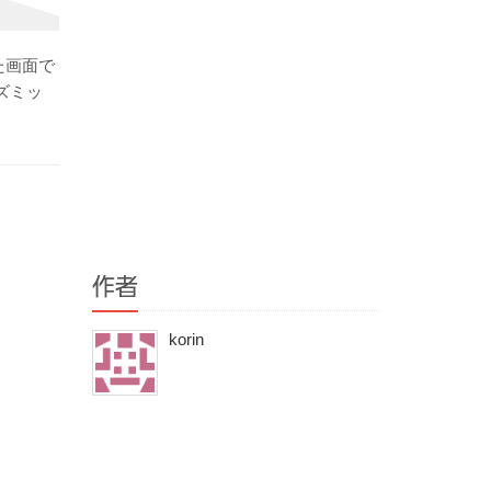
た画面で
ズミッ
作者
korin