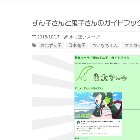
ずん子さんと鬼子さんのガイドブッ
2018/10/17
水っぽいスープ
東北ずん子
日本鬼子
ついなちゃん
マスコッ