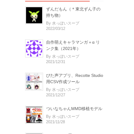
ずんだもん（＊東北ずん子の
持ち物）
By 水っぽいスープ
2022/03/12
自作萌えキャラマンガ＋α リ
ンク集（2021年）
By 水っぽいスープ
2021/12/31
ぴた声アプリ、Recotte Studio
用CSV作成ツール
By 水っぽいスープ
2021/12/27
ついなちゃんMMD移植モデル
By 水っぽいスープ
2021/11/28