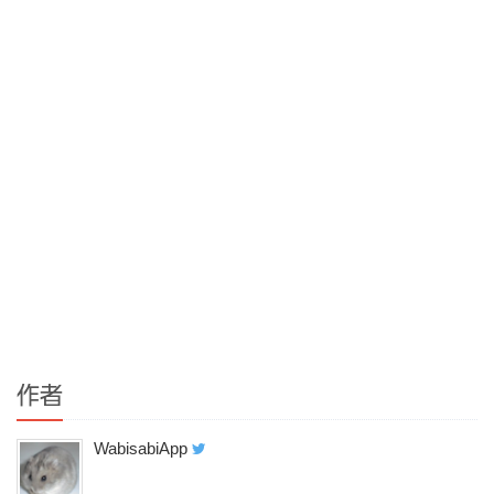
作者
WabisabiApp