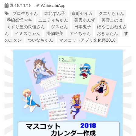
2018/11/18
WabisabiApp
プロ生ちゃん
東北ずん子
京町セイカ
クエリちゃん
巻線妖怪マキ
ユニティちゃん
美雲あんず
美雲このは
くすり屋の良佳さん
ジスたん
日本鬼子
ほやこおねえさ
ん
イミズちゃん
掛物継美
アイちゃん
おきゅたん
す
のこタン
ついなちゃん
マスコットアプリ文化祭2018