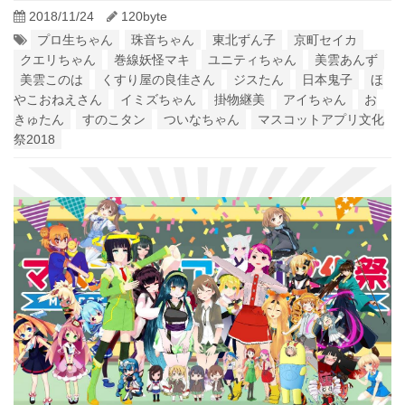
2018/11/24
120byte
プロ生ちゃん
珠音ちゃん
東北ずん子
京町セイカ
クエリちゃん
巻線妖怪マキ
ユニティちゃん
美雲あんず
美雲このは
くすり屋の良佳さん
ジスたん
日本鬼子
ほ
やこおねえさん
イミズちゃん
掛物継美
アイちゃん
お
きゅたん
すのこタン
ついなちゃん
マスコットアプリ文化
祭2018