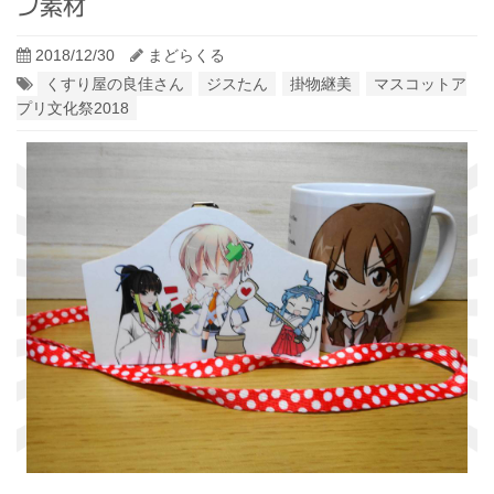
プ素材
2018/12/30
まどらくる
くすり屋の良佳さん
ジスたん
掛物継美
マスコットア
プリ文化祭2018