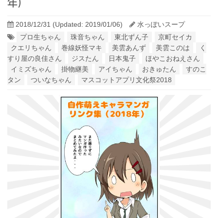
年）
2018/12/31
(Updated: 2019/01/06)
水っぽいスープ
プロ生ちゃん
珠音ちゃん
東北ずん子
京町セイカ
クエリちゃん
巻線妖怪マキ
美雲あんず
美雲このは
く
すり屋の良佳さん
ジスたん
日本鬼子
ほやこおねえさん
イミズちゃん
掛物継美
アイちゃん
おきゅたん
すのこ
タン
ついなちゃん
マスコットアプリ文化祭2018