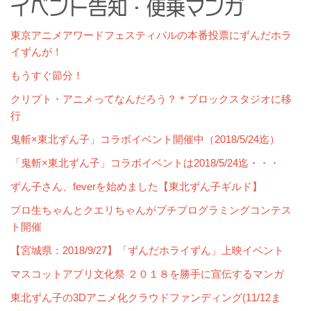
イベント告知・便乗マンガ
東京アニメアワードフェスティバルの本番投票にずんだホラ
イずんが！
もうすぐ節分！
クリプト・アニメってなんだろう？＊ブロックスタジオに移
行
鬼斬×東北ずん子」コラボイベント開催中（2018/5/24迄）
「鬼斬×東北ずん子」コラボイベントは2018/5/24迄・・・
ずん子さん、feverを始めました【東北ずん子ギルド】
プロ生ちゃんとクエリちゃんがプチプログラミングコンテス
ト開催
【宮城県：2018/9/27】「ずんだホライずん」上映イベント
マスコットアプリ文化祭 ２０１８を勝手に宣伝するマンガ
東北ずん子の3Dアニメ化クラウドファンディング(11/12ま