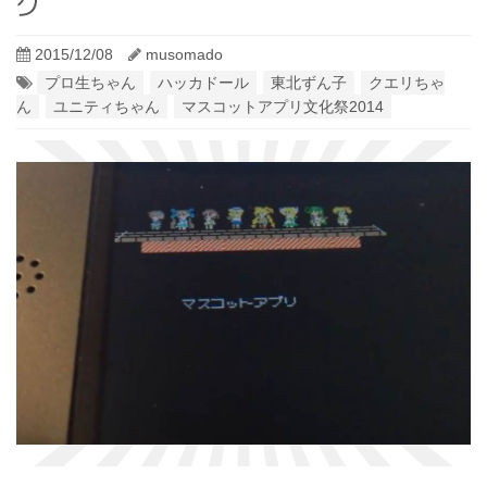
グ
2015/12/08
musomado
プロ生ちゃん
ハッカドール
東北ずん子
クエリちゃ
ん
ユニティちゃん
マスコットアプリ文化祭2014