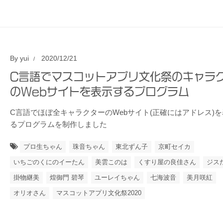
By
yui
2020/12/21
C言語でマスコットアプリ文化祭のキャラ
のWebサイトを表示するプログラム
C言語でほぼ全キャラクターのWebサイト(正確にはアドレス)
るプログラムを制作しました
プロ生ちゃん
珠音ちゃん
東北ずん子
京町セイカ
いちごのくにのイーたん
美雲このは
くすり屋の良佳さん
ジス
掛物継美
煌御門 碧琴
ユーレイちゃん
七海波音
美月咲紅
オリオさん
マスコットアプリ文化祭2020