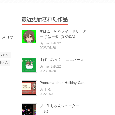
最近更新された作品
すぱこーRSSフィードリーダ
ー すぱーダ（SPADA）
マスコッ
By nia_tn1012
2023/01/30
ちゃん
すぱこみっく！ ユニバース
佳さん
By nia_tn1012
2023/01/30
Pronama-chan Holiday Card
By T.R.
2022/07/01
プロ生ちゃんシューター！
（仮）