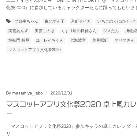
ユニティちゃんの楽曲「UNITE IN THE SKY」を『マスコット
化祭2020』に参加しているキャラクターたちに踊ってもらいま
プロ生ちゃん
東北ずん子
京町セイカ
いちごのくにのイーた
美雲あんず
美雲このは
くすり屋の良佳さん
ジスたん
掛物
煌御門 碧琴
ユーレイちゃん
七海波音
美月咲紅
オリオさん
マスコットアプリ文化祭2020
By
masamiya_labo
2020/12/31
マスコットアプリ文化祭2020 卓上風カ
ー
「マスコットアプリ文化祭2020」参加キャラの卓上カレンダー
リ