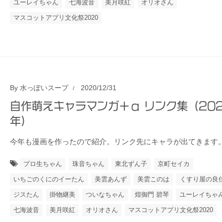
ユーレイちゃん
七海波音
美月咲紅
オリオさん
マスコットアプリ文化祭2020
By
水っぽいスープ
2020/12/31
自作萌えキャラマンガ＋α リンク集（20
年）
今年も漫画を作ったので紹介。リンク先にキャラが出てきます
プロ生ちゃん
珠音ちゃん
東北ずん子
京町セイカ
いちごのくにのイーたん
美雲あんず
美雲このは
くすり屋の良
ジスたん
掛物継美
ついなちゃん
煌御門 碧琴
ユーレイちゃ
七海波音
美月咲紅
オリオさん
マスコットアプリ文化祭2020