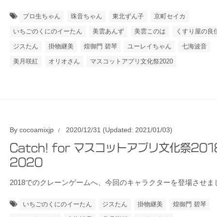
プロ生ちゃん
珠音ちゃん
東北ずん子
京町セイカ
いちごのくにのイーたん
美雲あんず
美雲このは
くすり屋の良
ジスたん
掛物継美
煌御門 碧琴
ユーレイちゃん
七海波音
美月咲紅
オリオさん
マスコットアプリ文化祭2020
By
cocoamixjp
2020/12/31
(Updated: 2021/01/03)
Catch! for マスコットアプリ文化祭201
2020
2018でのクレーンゲームへ、今回のキャラクターを登場させま
いちごのくにのイーたん
ジスたん
掛物継美
煌御門 碧琴