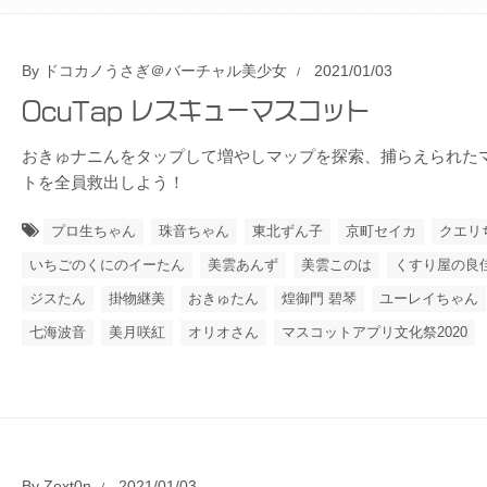
By
ドコカノうさぎ＠バーチャル美少女
2021/01/03
OcuTap レスキューマスコット
おきゅナニんをタップして増やしマップを探索、捕らえられた
トを全員救出しよう！
プロ生ちゃん
珠音ちゃん
東北ずん子
京町セイカ
クエリ
いちごのくにのイーたん
美雲あんず
美雲このは
くすり屋の良
ジスたん
掛物継美
おきゅたん
煌御門 碧琴
ユーレイちゃん
七海波音
美月咲紅
オリオさん
マスコットアプリ文化祭2020
By
Zext0n
2021/01/03