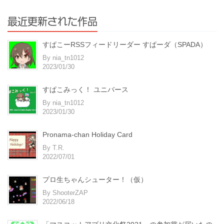
最近更新された作品
すぱこーRSSフィードリーダー すぱーダ（SPADA）
By nia_tn1012
2023/01/30
すぱこみっく！ ユニバース
By nia_tn1012
2023/01/30
Pronama-chan Holiday Card
By T.R.
2022/07/01
プロ生ちゃんシューター！（仮）
By ShooterZAP
2022/06/18