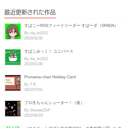
最近更新された作品
すぱこーRSSフィードリーダー すぱーダ（SPADA）
By nia_tn1012
2023/01/30
すぱこみっく！ ユニバース
By nia_tn1012
2023/01/30
Pronama-chan Holiday Card
By T.R.
2022/07/01
プロ生ちゃんシューター！（仮）
By ShooterZAP
2022/06/18