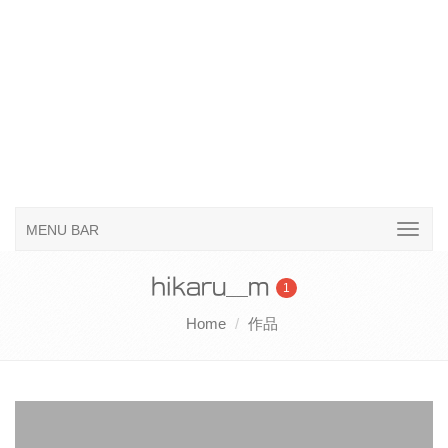
MENU BAR
hikaru__m
1
Home
作品