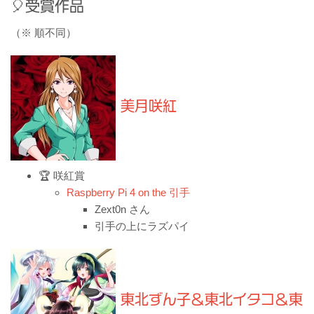
受賞作品
（※ 順不同）
美月咲紅
🏆 咲紅賞
Raspberry Pi 4 on the 引手
Zext0n さん
引手の上にラズパイ
東北ずん子＆東北イタコ＆東