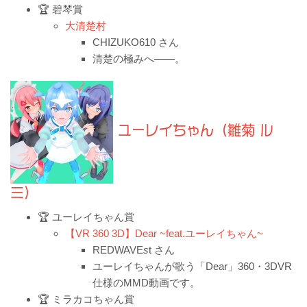
🏆 碧琴賞
大清楚村
CHIZUKO610 さん
清楚の極みへ――。
ユーレイちゃん（雛菊 ル
ミ）
🏆 ユーレイちゃん賞
【VR 360 3D】Dear ~feat.ユーレイちゃん~
REDWAVE
s
t さん
ユーレイちゃんが歌う「Dear」360・3DVR
仕様のMMD動画です。
🏆 ミラカコちゃん賞